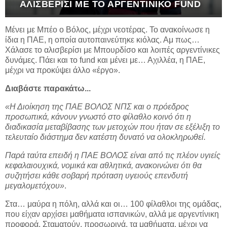
ΑΛΙΣΒΕΡΊΣΙ ΜΕ ΤΟ ΑΡΓΕΝΤΊΝΙΚΟ FUND
Μένει με Μπέο ο Βόλος, μέχρι νεοτέρας. Το ανακοίνωσε η
ίδια η ΠΑΕ, η οποία αυτοπαινεύτηκε κιόλας. Αμ πως…
Χάλασε το αλισβερίσι με Μπουρδίσο και λοιπές αργεντίνικες
δυνάμες. Πάει και το fund και μένει με… Αχιλλέα, η ΠΑΕ,
μέχρι να προκύψει άλλο «έργο».
Διαβάστε παρακάτω...
«Η Διοίκηση της ΠΑΕ ΒΟΛΟΣ ΝΠΣ και ο πρόεδρος
προσωπικά, κάνουν γνωστό στο φίλαθλο κοινό ότι η
διαδικασία μεταβίβασης των μετοχών που ήταν σε εξέλιξη το
τελευταίο διάστημα δεν κατέστη δυνατό να ολοκληρωθεί.
Παρά ταύτα επειδή η ΠΑΕ ΒΟΛΟΣ είναι από τις πλέον υγιείς
κεφαλαιουχικά, νομικά και αθλητικά, ανακοινώνει ότι θα
συζητήσει κάθε σοβαρή πρόταση υγειούς επενδυτή
μεγαλομετόχου»
.
Στα… μαύρα η πόλη, αλλά και οι… 100 φίλαθλοι της ομάδας,
που είχαν αρχίσει μαθήματα ισπανικών, αλλά με αργεντίνικη
προφορά. Σταματούν, προσωρινά, τα μαθήματα, μέχρι να