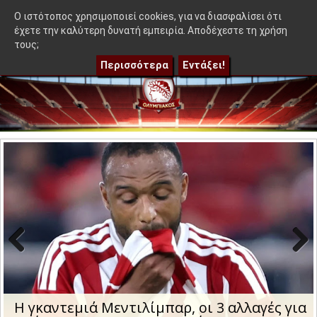
≡
υ δεν βγήκε στον Μεντιλίμπαρ - Ακόμα 50-50"
|
Η γκαντεμιά Μ
OlympEidisis |
O ιστότοπος χρησιμοποιεί cookies, για να διασφαλίσει ότι
έχετε την καλύτερη δυνατή εμπειρία. Αποδέχεστε τη χρήση
τους;
Περισσότερα
Εντάξει!
Previo
Next
us
Η γκαντεμιά Μεντιλίμπαρ, οι 3 αλλαγές για